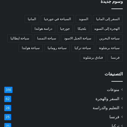
وسوم جديدة
السفر إلى المانيا
السويد
السياحة في جورجيا
المانيا
الهجرة إلى السويد
بلجيكا
جورجيا
دراسة هولندا
سياحة البحرين
سياحة الجبل الاسود
سياحة النمسا
سياحة ايطاليا
سياحة برشلونة
سياحة تركيا
سياحة رومانيا
سياحة هولندا
فرنسا
فنادق برشلونة
التصنيفات
منوعات
316
السفر والهجرة
62
التعليم والدراسة
26
فرنسا
25
تركيا
21