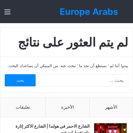
Europe Arabs
بحث
الق
عن
لم يتم العثور على نتائج
يبدوا أننا لم ’ نستطع أن نجد ما ’ تبحث عنه. من الممكن أن يساعدك البحث.
ا
ل
ب
ح
ث
الأشهر
الأخيرة
تعليقات
ع
ن
:
الشارع الاحمر في هولندا | الشارع الاكثر إثارة
واستفسارات عنه