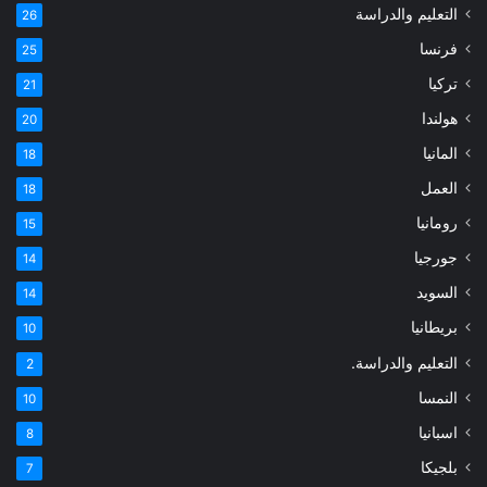
التعليم والدراسة
26
فرنسا
25
تركيا
21
هولندا
20
المانيا
18
العمل
18
رومانيا
15
جورجيا
14
السويد
14
بريطانيا
10
التعليم والدراسة.
2
النمسا
10
اسبانيا
8
بلجيكا
7