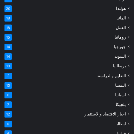
هولندا
20
المانيا
18
العمل
18
رومانيا
15
جورجيا
14
السويد
14
بريطانيا
10
التعليم والدراسة.
2
النمسا
10
اسبانيا
8
بلجيكا
7
اخبار الاقتصاد والاستثمار
12
ايطاليا
6
فنلندا
6