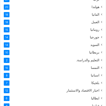
هولندا
20
المانيا
18
العمل
18
رومانيا
15
جورجيا
14
السويد
14
بريطانيا
10
التعليم والدراسة.
2
النمسا
10
اسبانيا
8
بلجيكا
7
اخبار الاقتصاد والاستثمار
12
ايطاليا
6
فنلندا
6