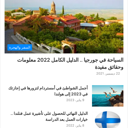
ة
ح
ر
ب
ا
ل
ت
ت
السفر والهجرة
ا
ر
السياحة في جورجيا .. الدليل الكامل 2022 معلومات
ا
وحقائق مفيدة
ل
ك
22 ديسمبر، 2021
ل
ا
أجمل الشواطئ في أمستردام لتزورها في إجازتك
س
في 2023 إلى هولندا
ي
9 يناير، 2023
ك
ي
الدليل النهائي للحصول على تأشيرة عمل فنلندا ..
ة
خيارات العمل بعد الدراسة
ا
8 يناير، 2022
ل