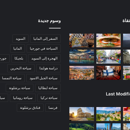
قاة
وسوم جديدة
السفر إلى المانيا
السويد
السياحة في جورجيا
المانيا
الهجرة إلى السويد
بلجيكا
جورج
دراسة هولندا
سياحة البحرين
سياحة الجبل الاسود
سياحة النمسا
سياحة ايطاليا
سياحة برشلونة
Last Modif
سياحة تركيا
سياحة رومانيا
سياح
فرنسا
فنادق برشلونة