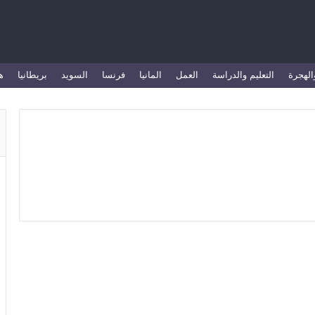
الهجرة
التعليم والدراسة
العمل
المانيا
فرنسا
السويد
بريطانيا
ه
جورجيا
أشهر مدن في جورجيا