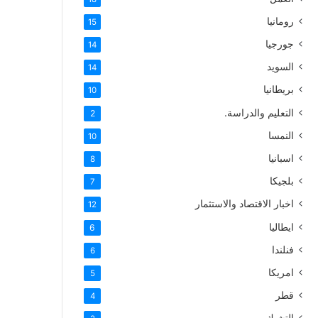
رومانيا
15
جورجيا
14
السويد
14
بريطانيا
10
التعليم والدراسة.
2
النمسا
10
اسبانيا
8
بلجيكا
7
اخبار الاقتصاد والاستثمار
12
ايطاليا
6
فنلندا
6
امريكا
5
قطر
4
التشيك