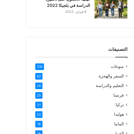
الدراسة في بلجيكا 2022
6 فبراير، 2022
التصنيفات
منوعات
316
السفر والهجرة
62
التعليم والدراسة
26
فرنسا
25
تركيا
21
هولندا
20
المانيا
18
العمل
18