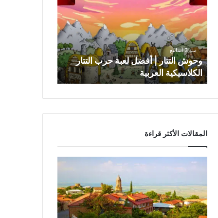
و
ش
ا
ل
ت
منذ 3 أسابيع
ت
وحوش التتار | أفضل لعبة حرب التتار
ا
الكلاسيكية العربية
ر
|
أ
ف
ض
ل
المقالات الأكثر قراءة
ل
ع
ب
ة
ح
ر
ب
ا
ل