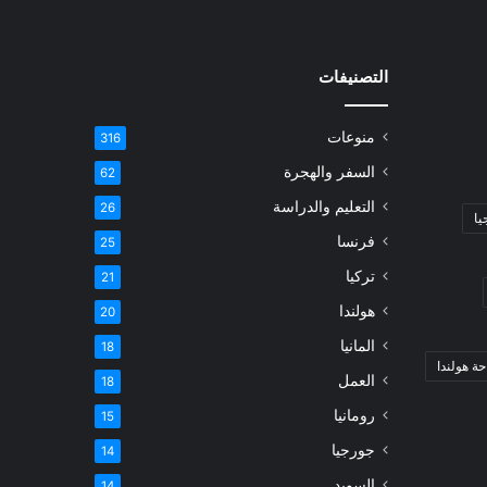
التصنيفات
منوعات
316
السفر والهجرة
62
التعليم والدراسة
26
يا
فرنسا
25
تركيا
21
هولندا
20
المانيا
18
ة هولندا
العمل
18
رومانيا
15
جورجيا
14
السويد
14