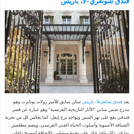
فندق شونغري-لا، باريس
يعد
فندق شانغريلا، باريس
سكن سابق للأمير رولاند بونابرت وهو
مدرج ضمن مباني “الآثار التاريخية الفرنسية” وهو عبارة عن قصر
فندقي يقع على نهر السين ويواجه برج إيفل، كما يعكس كل من تجربة
الضيافة الآسيوية وأسلوب الحياة الفني الفرنسي، ويضم مطعمين
بما في ذلك واحد حائز على نجمة ميشلين بالإضافة لمسبح داخلي