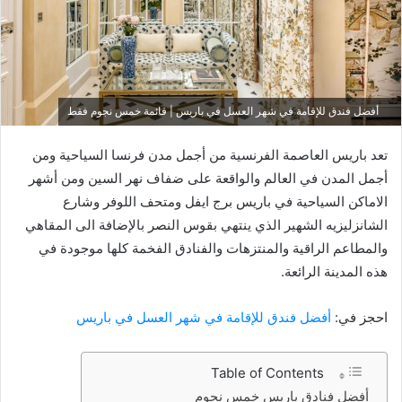
أفضل فندق للإقامة في شهر العسل في باريس | قائمة خمس نجوم فقط
تعد باريس العاصمة الفرنسية من أجمل مدن فرنسا السياحية ومن
أجمل المدن في العالم والواقعة على ضفاف نهر السين ومن أشهر
الاماكن السياحية في باريس برج ايفل ومتحف اللوفر وشارع
الشانزليزيه الشهير الذي ينتهي بقوس النصر بالإضافة الى المقاهي
والمطاعم الراقية والمنتزهات والفنادق الفخمة كلها موجودة في
هذه المدينة الرائعة.
احجز في:
أفضل فندق للإقامة في شهر العسل في باريس
Table of Contents
أفضل فنادق باريس خمس نجوم