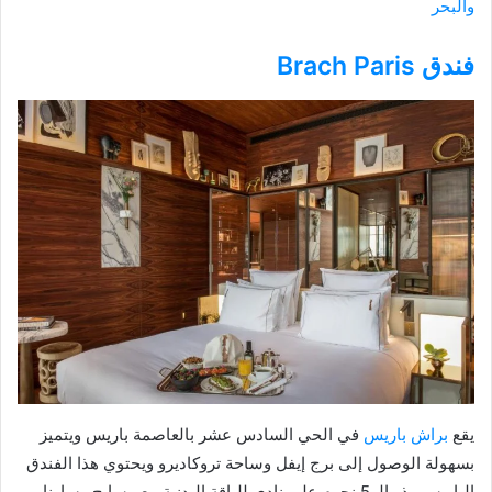
والبحر
فندق Brach Paris
يقع
براش باريس
في الحي السادس عشر بالعاصمة باريس ويتميز
بسهولة الوصول إلى برج إيفل وساحة تروكاديرو ويحتوي هذا الفندق
الباريسي ذو الـ 5 نجوم على نادي للياقة البدنية مع مسابح وساونا