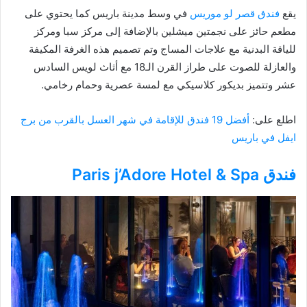
يقع
فندق قصر لو موريس
في وسط مدينة باريس كما يحتوي على
مطعم حائز على نجمتين ميشلين بالإضافة إلى مركز سبا ومركز
للياقة البدنية مع علاجات المساج وتم تصميم هذه الغرفة المكيفة
والعازلة للصوت على طراز القرن الـ18 مع أثاث لويس السادس
عشر وتتميز بديكور كلاسيكي مع لمسة عصرية وحمام رخامي.
اطلع على:
أفضل 19 فندق للإقامة في شهر العسل بالقرب من برج
ايفل في باريس
فندق Paris j’Adore Hotel & Spa