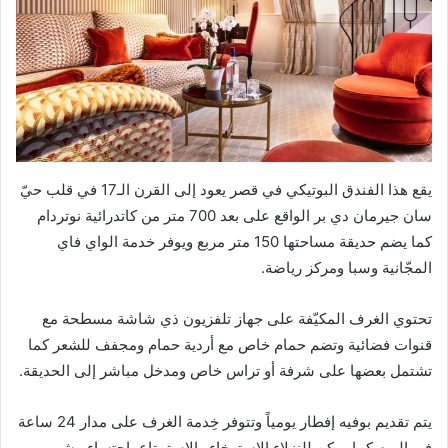
يقع هذا الفندق البوتيكي في قصر يعود إلى القرن الـ17 في قلب حيّ
سان جيرمان دي بر الواقع على بعد 700 متر من كاتدرائية نوتردام
كما يضم حديقة مساحتها 150 متر مربع ويوفر خدمة الواي فاي
المجّانية وسبا ومركز رياضة.
تحتوي الغرف المكيّفة على جهاز تلفزيون ذي شاشة مسطحة مع
قنوات فضائية وتضم حمام خاص مع أردية حمام ومجفف للشعر كما
تشتمل بعضها على شرفة أو تراس خاص ومدخل مباشر إلى الحديقة.
يتم تقديم بوفيه إفطار يومياً وتتوفر خِدمة الغرف على مدار 24 ساعة
في اليوم كما يمكن للنزلاء الاسترخاء والاستمتاع باحتساء مشروب