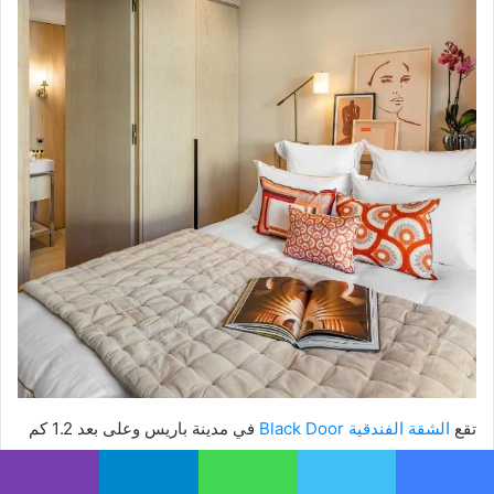
تقع
الشقة الفندقية Black Door
في مدينة باريس وعلى بعد 1.2 كم
من قوس النصر و1.5 كم من برج إيفل وهي مكان إقامة يوفر خدمة
الواي فاي مجاناً وإمكانية استخدام حمّام تركي وساونا.
يسبوك
تويتر
واتساب
تيلقرام
ڤايبر