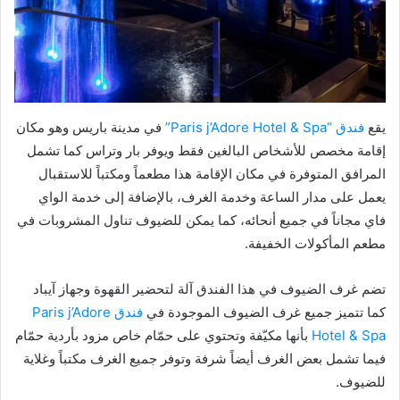
يقع
فندق “Paris j’Adore Hotel & Spa”
في مدينة باريس وهو مكان
إقامة مخصص للأشخاص البالغين فقط ويوفر بار وتراس كما تشمل
المرافق المتوفرة في مكان الإقامة هذا مطعماً ومكتباً للاستقبال
يعمل على مدار الساعة وخدمة الغرف، بالإضافة إلى خدمة الواي
فاي مجاناً في جميع أنحائه، كما يمكن للضيوف تناول المشروبات في
مطعم المأكولات الخفيفة.
تضم غرف الضيوف في هذا الفندق آلة لتحضير القهوة وجهاز آيباد
كما تتميز جميع غرف الضيوف الموجودة في
فندق Paris j’Adore
Hotel & Spa
بأنها مكيّفة وتحتوي على حمّام خاص مزود بأردية حمّام
فيما تشمل بعض الغرف أيضاً شرفة وتوفر جميع الغرف مكتباً وغلاية
للضيوف.