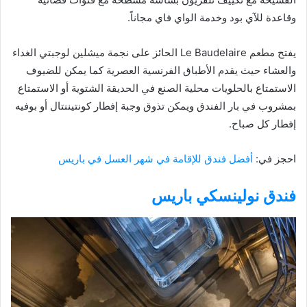
وقاعدة للآي بود وخدمة الواي فاي مجاناً.
يفتح مطعم Le Baudelaire الحائز على نجمة ميشلين لوجبتي الغداء
والعشاء حيث يقدم الأطباق الفرنسية العصرية كما يمكن للضيوف
الاستمتاع بالحلويات محلية الصنع في الحديقة الشتوية أو الاستمتاع
بمشروب في بار الفندق ويمكن تذوق وجبة إفطار كونتيننتال أو بوفيه
إفطار كل صباح.
احجز في:
أفضل فندق للإقامة في شهر العسل في باريس
فندق نولينسكي باريس