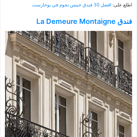
اطلع على:
افضل 30 فندق خمس نجوم في بوخارست
فندق La Demeure Montaigne