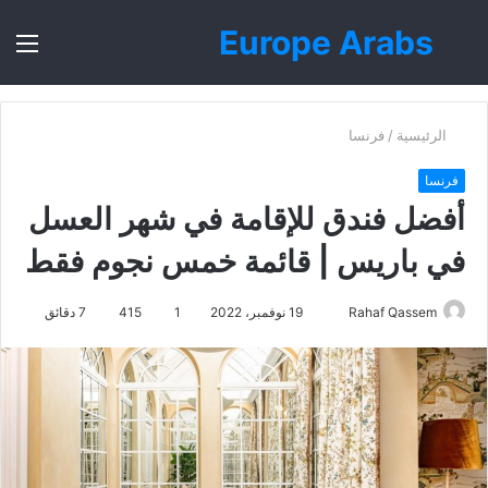
Europe Arabs
بحث
الق
عن
الرئيسية
/
فرنسا
فرنسا
أفضل فندق للإقامة في شهر العسل
في باريس | قائمة خمس نجوم فقط
أرسل
Rahaf Qassem
19 نوفمبر، 2022
1
415
7 دقائق
بريدا
إلكترونيا