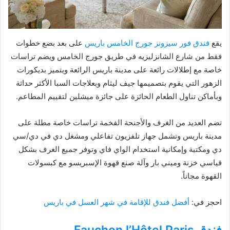
يقع
فندق فور سيزونز جورج الخامس باريس
على بعد بضع خطوات
فقط من شارع الشانزليزيه في طريق جورج الخامس ويضم تراسات
خاصة مع إطلالات رائعة على مدينة باريس الرائعة ويتميز بديكورات
الزهور التي يقوم بتصميمها جيف ليثام وبعلاجات السبا الأكثر حداثة
وبأماكن تناول الطعام الحائزة على جائزة ميشلين لتقييم المطاعم.
تضم العديد من الغرف والأجنحة الفخمة تراسات خاصة مطلة على
مدينة باريس وتشمل جهاز تلفزيون تفاعلي ومشغل دي في دي/سي
دي ومكتبة وإمكانية استخدام الواي فاي وتوفر جميع الغرف بشكل
قياسي خزنة وميني بار وآلة صنع قهوة الإسبريسو مع كبسولات
القهوة مجاناً.
احجز في:
أفضل فندق للإقامة في شهر العسل في باريس
فندق Fauchon l’Hôtel Paris