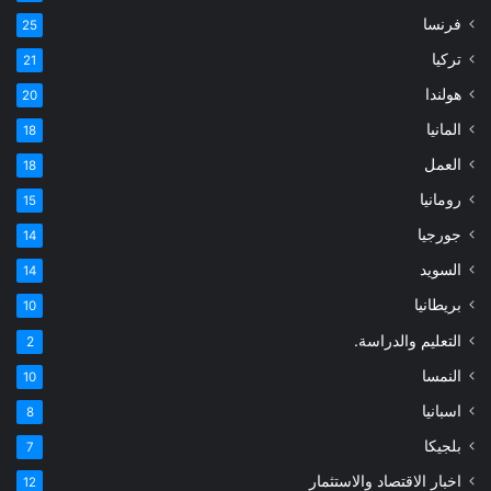
فرنسا
25
تركيا
21
هولندا
20
المانيا
18
العمل
18
رومانيا
15
جورجيا
14
السويد
14
بريطانيا
10
التعليم والدراسة.
2
النمسا
10
اسبانيا
8
بلجيكا
7
اخبار الاقتصاد والاستثمار
12