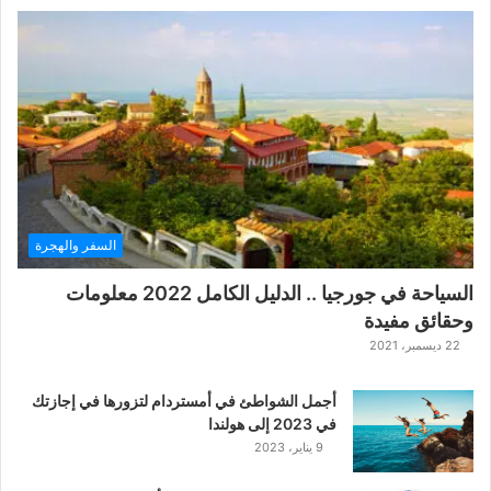
السفر والهجرة
السياحة في جورجيا .. الدليل الكامل 2022 معلومات
وحقائق مفيدة
22 ديسمبر، 2021
أجمل الشواطئ في أمستردام لتزورها في إجازتك
في 2023 إلى هولندا
9 يناير، 2023