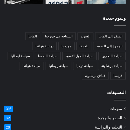
وسوم جديدة
السفر إلى المانيا
السويد
السياحة في جورجيا
المانيا
الهجرة إلى السويد
بلجيكا
جورجيا
دراسة هولندا
سياحة البحرين
سياحة الجبل الاسود
سياحة النمسا
سياحة ايطاليا
سياحة برشلونة
سياحة تركيا
سياحة رومانيا
سياحة هولندا
فرنسا
فنادق برشلونة
التصنيفات
منوعات
316
السفر والهجرة
62
التعليم والدراسة
26