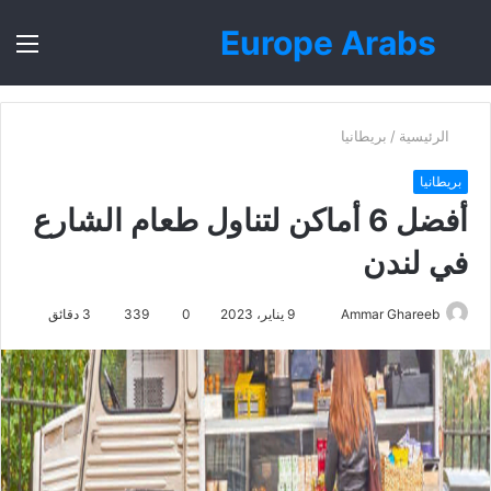
Europe Arabs
بحث
الق
عن
الرئيسية
/
بريطانيا
بريطانيا
أفضل 6 أماكن لتناول طعام الشارع
في لندن
أرسل
Ammar Ghareeb
9 يناير، 2023
0
339
3 دقائق
بريدا
إلكترونيا