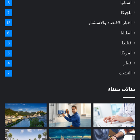
اسبانيا
8
بلجيكا
7
اخبار الاقتصاد والاستثمار
12
ايطاليا
6
فنلندا
6
امريكا
5
قطر
4
التشيك
2
مقالات منتقاة