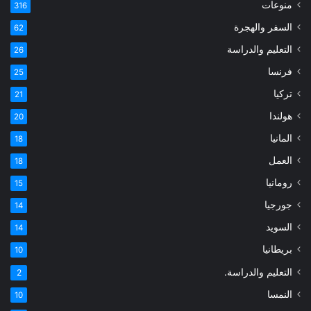
منوعات
316
السفر والهجرة
62
التعليم والدراسة
26
فرنسا
25
تركيا
21
هولندا
20
المانيا
18
العمل
18
رومانيا
15
جورجيا
14
السويد
14
بريطانيا
10
التعليم والدراسة.
2
النمسا
10