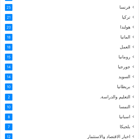
فرنسا
25
تركيا
21
هولندا
20
المانيا
18
العمل
18
رومانيا
15
جورجيا
14
السويد
14
بريطانيا
10
التعليم والدراسة.
2
النمسا
10
اسبانيا
8
بلجيكا
7
اخبار الاقتصاد والاستثمار
12