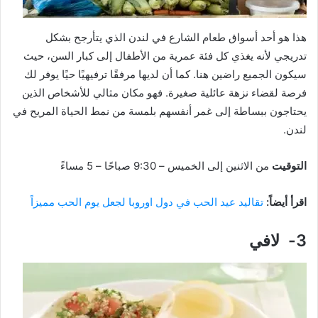
هذا هو أحد أسواق طعام الشارع في لندن الذي يتأرجح بشكل
تدريجي لأنه يغذي كل فئة عمرية من الأطفال إلى كبار السن، حيث
سيكون الجميع راضين هنا. كما أن لديها مرفقًا ترفيهيًا حيًا يوفر لك
فرصة لقضاء نزهة عائلية صغيرة. فهو مكان مثالي للأشخاص الذين
يحتاجون ببساطة إلى غمر أنفسهم بلمسة من نمط الحياة المريح في
لندن.
التوقيت
من الاثنين إلى الخميس – 9:30 صباحًا – 5 مساءً
اقرأ أيضاً:
تقاليد عيد الحب في دول اوروبا لجعل يوم الحب مميزاً
3- لافي