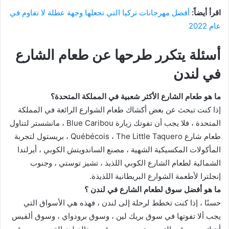
اقرأ أيضاً:
أفضل مهرجانات تركيا التي تجعلها وجهة عطلة لا تقاوم في
عام 2022
أسئلة يتكرر طرحها عن طعام الشارع
في لندن
ما هو طعام الشارع الأكثر شعبية في المملكة المتحدة؟
إذا كنت تبحث عن بعض أكشاك طعام الشوارع الرائعة في المملكة
المتحدة ، فلا يجب أن تفوتك زيارة Blue Caribou ، مانشستر لتناول
طعام شارع Québécois ، The Little Taquero ، بريستول لتجربة
المأكولات المكسيكية الشهية ، مصنع الساندويتش الكوبي ، أيرلندا
الشمالية لطعام الشارع الكوبي اللذيذ ، تشيز توستي ، وجنوب
إنجلترا لأطعمة الشوارع البريطانية اللذيذة.
ما هو أفضل سوق لطعام الشارع في لندن ؟
حسنًا ، إذا كنت تخطط لرحلة إلى لندن ، فهذه هي الأسواق التي
يجب ألا تفوتها في سوق بريك لين ، وسوق برودواي ، وسوق ألفيس