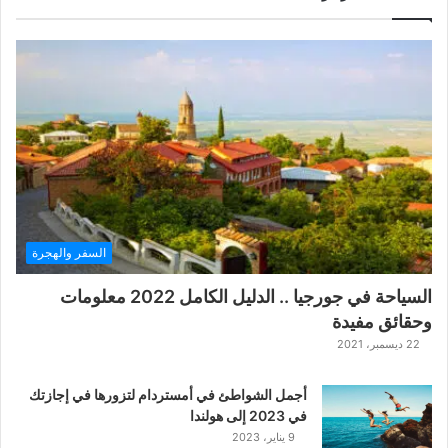
ل
ل
ع
ب
ة
ح
ر
ب
ا
ل
ت
ت
السفر والهجرة
ا
ر
السياحة في جورجيا .. الدليل الكامل 2022 معلومات
ا
وحقائق مفيدة
ل
ك
22 ديسمبر، 2021
ل
ا
أجمل الشواطئ في أمستردام لتزورها في إجازتك
س
في 2023 إلى هولندا
ي
9 يناير، 2023