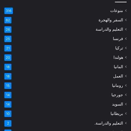
منوعات
316
السفر والهجرة
62
التعليم والدراسة
26
فرنسا
25
تركيا
21
هولندا
20
المانيا
18
العمل
18
رومانيا
15
جورجيا
14
السويد
14
بريطانيا
10
التعليم والدراسة.
2