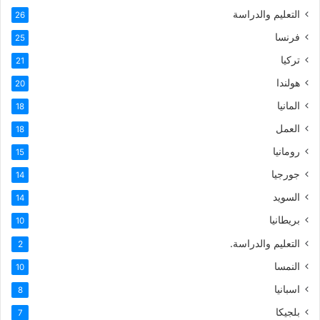
التعليم والدراسة
26
فرنسا
25
تركيا
21
هولندا
20
المانيا
18
العمل
18
رومانيا
15
جورجيا
14
السويد
14
بريطانيا
10
التعليم والدراسة.
2
النمسا
10
اسبانيا
8
بلجيكا
7