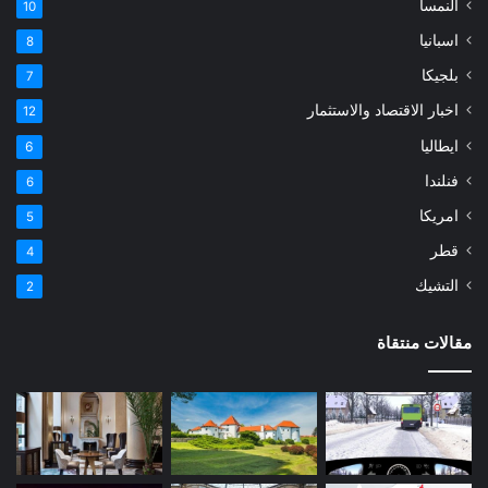
النمسا
10
اسبانيا
8
بلجيكا
7
اخبار الاقتصاد والاستثمار
12
ايطاليا
6
فنلندا
6
امريكا
5
قطر
4
التشيك
2
مقالات منتقاة