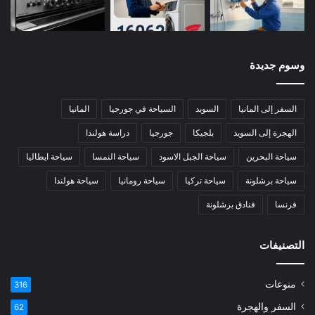
وسوم جديدة
السفر إلى المانيا
السويد
السياحة في جورجيا
المانيا
الهجرة إلى السويد
بلجيكا
جورجيا
دراسة هولندا
سياحة البحرين
سياحة الجبل الاسود
سياحة النمسا
سياحة ايطاليا
سياحة برشلونة
سياحة تركيا
سياحة رومانيا
سياحة هولندا
فرنسا
فنادق برشلونة
التصنيفات
منوعات
316
السفر والهجرة
62