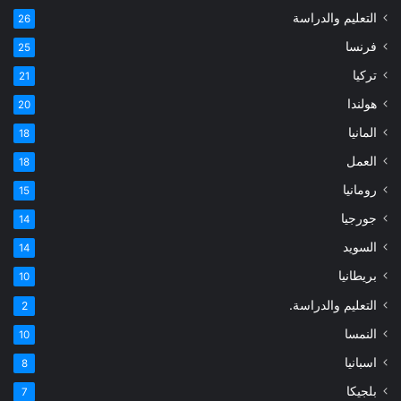
التعليم والدراسة
26
فرنسا
25
تركيا
21
هولندا
20
المانيا
18
العمل
18
رومانيا
15
جورجيا
14
السويد
14
بريطانيا
10
التعليم والدراسة.
2
النمسا
10
اسبانيا
8
بلجيكا
7