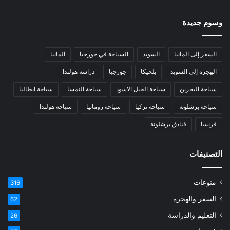
وسوم جديدة
السفر إلى المانيا
السويد
السياحة في جورجيا
المانيا
الهجرة إلى السويد
بلجيكا
جورجيا
دراسة هولندا
سياحة البحرين
سياحة الجبل الاسود
سياحة النمسا
سياحة ايطاليا
سياحة برشلونة
سياحة تركيا
سياحة رومانيا
سياحة هولندا
فرنسا
فنادق برشلونة
التصنيفات
منوعات
316
السفر والهجرة
62
التعليم والدراسة
26