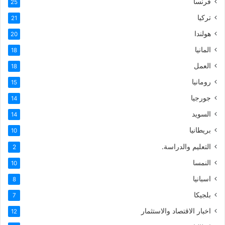
فرنسا
25
تركيا
21
هولندا
20
المانيا
18
العمل
18
رومانيا
15
جورجيا
14
السويد
14
بريطانيا
10
التعليم والدراسة.
2
النمسا
10
اسبانيا
8
بلجيكا
7
اخبار الاقتصاد والاستثمار
12