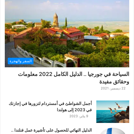
ع
ب
ة
ح
ر
ب
ا
ل
ت
ت
السفر والهجرة
ا
ر
السياحة في جورجيا .. الدليل الكامل 2022 معلومات
ا
وحقائق مفيدة
ل
ك
22 ديسمبر، 2021
ل
ا
أجمل الشواطئ في أمستردام لتزورها في إجازتك
س
في 2023 إلى هولندا
ي
9 يناير، 2023
ك
ي
الدليل النهائي للحصول على تأشيرة عمل فنلندا ..
ة