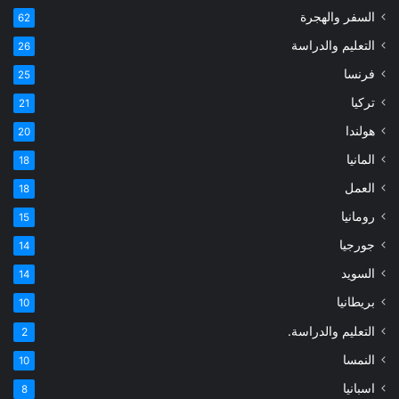
السفر والهجرة
62
التعليم والدراسة
26
فرنسا
25
تركيا
21
هولندا
20
المانيا
18
العمل
18
رومانيا
15
جورجيا
14
السويد
14
بريطانيا
10
التعليم والدراسة.
2
النمسا
10
اسبانيا
8