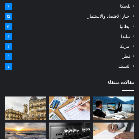
بلجيكا
7
اخبار الاقتصاد والاستثمار
12
ايطاليا
6
فنلندا
6
امريكا
5
قطر
4
التشيك
2
مقالات منتقاة