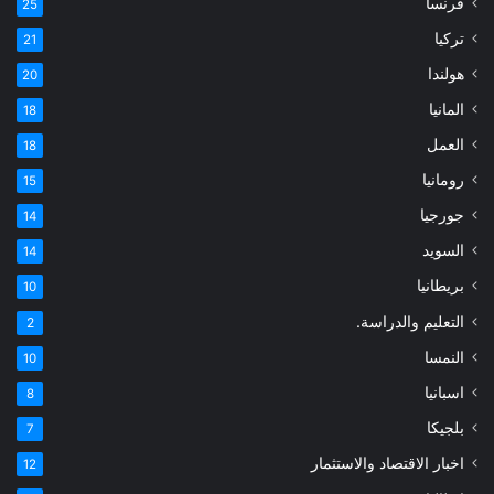
فرنسا
25
تركيا
21
هولندا
20
المانيا
18
العمل
18
رومانيا
15
جورجيا
14
السويد
14
بريطانيا
10
التعليم والدراسة.
2
النمسا
10
اسبانيا
8
بلجيكا
7
اخبار الاقتصاد والاستثمار
12