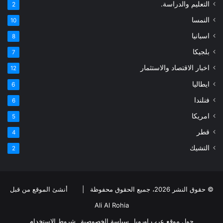
التعليم والدراسة.
2
النمسا
10
اسبانيا
8
بلجيكا
7
اخبار الاقتصاد والاستثمار
12
ايطاليا
6
فنلندا
6
امريكا
5
قطر
4
التشيك
2
© حقوق النشر 2026، جميع الحقوق محفوظة |
أنشئ الموقع من قبل
Ali Al Rohia
حول موقع عرب اوروبا
سياسة الخصوصية
شروط الاستخدام