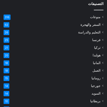
التصنيفات
منوعات
316
السفر والهجرة
62
التعليم والدراسة
26
فرنسا
25
تركيا
21
هولندا
20
المانيا
18
العمل
18
رومانيا
15
جورجيا
14
السويد
14
بريطانيا
10