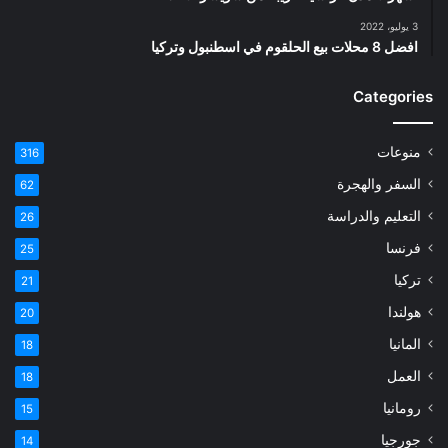
3 يوليو، 2022
افضل 8 محلات بيع الحلقوم في اسطنبول وتركيا
Categories
منوعات
316
السفر والهجرة
62
التعليم والدراسة
26
فرنسا
25
تركيا
21
هولندا
20
المانيا
18
العمل
18
رومانيا
15
جورجيا
14