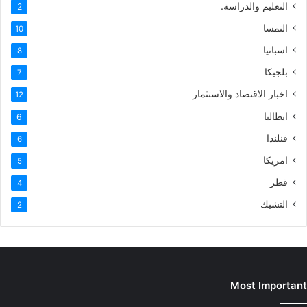
التعليم والدراسة.
2
النمسا
10
اسبانيا
8
بلجيكا
7
اخبار الاقتصاد والاستثمار
12
ايطاليا
6
فنلندا
6
امريكا
5
قطر
4
التشيك
2
Most Important