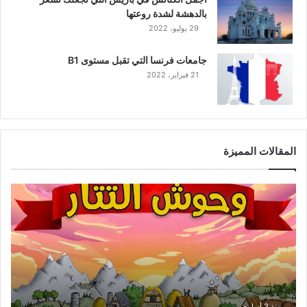
بالدهشة لشدة روعتها
29 يوليو، 2022
جامعات فرنسا التي تقبل مستوى B1
21 فبراير، 2022
المقالات المميزة
و
ح
و
ش
ا
ل
ت
ت
ا
منذ 3 أسابيع