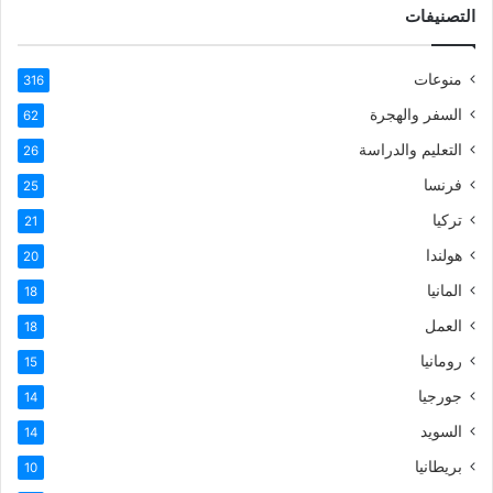
التصنيفات
منوعات
316
السفر والهجرة
62
التعليم والدراسة
26
فرنسا
25
تركيا
21
هولندا
20
المانيا
18
العمل
18
رومانيا
15
جورجيا
14
السويد
14
بريطانيا
10