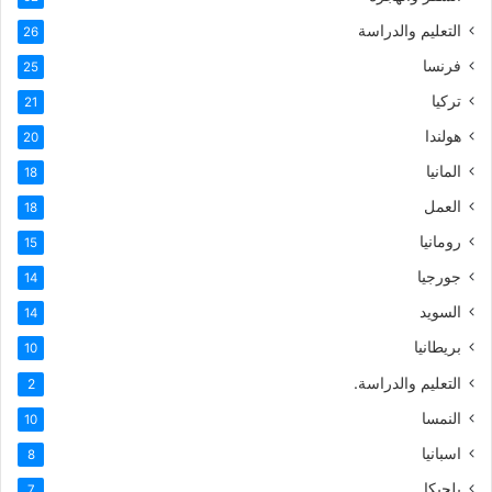
التعليم والدراسة
26
فرنسا
25
تركيا
21
هولندا
20
المانيا
18
العمل
18
رومانيا
15
جورجيا
14
السويد
14
بريطانيا
10
التعليم والدراسة.
2
النمسا
10
اسبانيا
8
بلجيكا
7