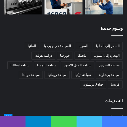
وسوم جديدة
السفر إلى المانيا
السويد
السياحة في جورجيا
المانيا
الهجرة إلى السويد
بلجيكا
جورجيا
دراسة هولندا
سياحة البحرين
سياحة الجبل الاسود
سياحة النمسا
سياحة ايطاليا
سياحة برشلونة
سياحة تركيا
سياحة رومانيا
سياحة هولندا
فرنسا
فنادق برشلونة
التصنيفات
منوعات
316
السفر والهجرة
62
يسبوك
تويتر
واتساب
تيلقرام
ڤايبر