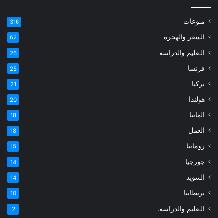
منوعات
316
السفر والهجرة
62
التعليم والدراسة
26
فرنسا
25
تركيا
21
هولندا
20
المانيا
18
العمل
18
رومانيا
15
جورجيا
14
السويد
14
بريطانيا
10
التعليم والدراسة.
2