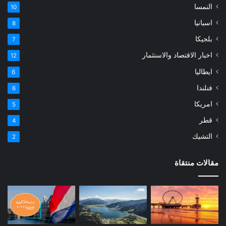
النمسا
10
اسبانيا
8
بلجيكا
7
اخبار الاقتصاد والاستثمار
12
ايطاليا
6
فنلندا
6
امريكا
5
قطر
4
التشيك
2
مقالات منتقاة