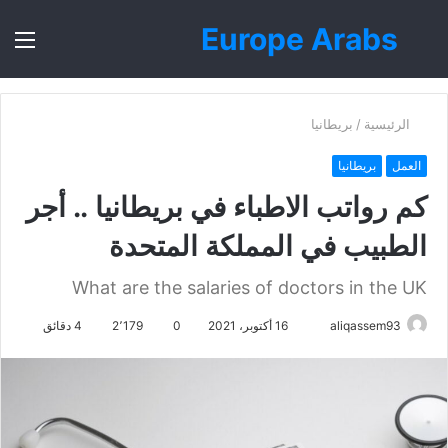
Europe Arabs
بحث
الق
عن
الرئيسية
/
بريطانيا
العمل
بريطانيا
كم رواتب الاطباء في بريطانيا .. أجر
الطبيب في المملكة المتحدة
What are the salaries of doctors in the UK
أرسل
aliqassem93
16 أكتوبر، 2021
0
2٬179
4 دقائق
بريدا
إلكترونيا