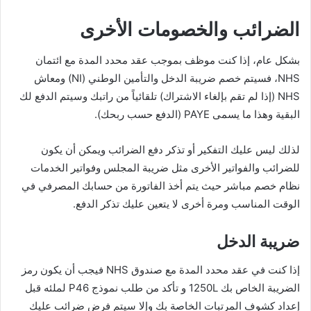
الضرائب والخصومات الأخرى
بشكل عام، إذا كنت موظف بموجب عقد محدد المدة مع ائتمان
NHS، فسيتم خصم ضريبة الدخل والتأمين الوطني (NI) ومعاش
NHS (إذا لم تقم بإلغاء الاشتراك) تلقائياً من راتبك وسيتم الدفع لك
البقية وهذا ما يسمى PAYE (الدفع حسب ربحك).
لذلك ليس عليك التفكير أو تذكر دفع الضرائب ويمكن أن يكون
للضرائب والفواتير الأخرى مثل ضريبة المجلس وفواتير الخدمات
نظام خصم مباشر حيث يتم أخذ الفاتورة من حسابك المصرفي في
الوقت المناسب ومرة أخرى لا يتعين عليك تذكر الدفع.
ضريبة الدخل
إذا كنت في عقد محدد المدة مع صندوق NHS فيجب أن يكون رمز
الضريبة الخاص بك 1250L و تأكد من طلب نموذج P46 لملئه قبل
إعداد كشوف المرتبات الخاصة بك وإلا سيتم فرض ضرائب عليك