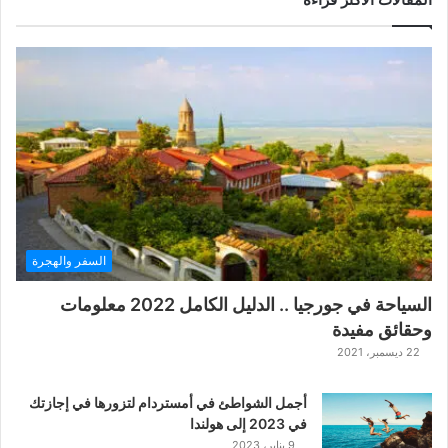
السفر والهجرة
السياحة في جورجيا .. الدليل الكامل 2022 معلومات
وحقائق مفيدة
22 ديسمبر، 2021
أجمل الشواطئ في أمستردام لتزورها في إجازتك
في 2023 إلى هولندا
9 يناير، 2023