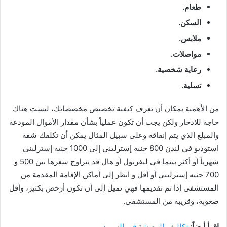
طعام.
السكن.
ملابس.
مواصلات.
رعاية شخصية.
تسلية.
من الأهمية بمكان أن تعرف كيفية تخصيص مخصصاتك، ليست هناك
حاجة للادخار ولكن يجب أن تكون عملياً بشأن مقدار الأموال المودعة
والمبلغ الذي يتم إنفاقه وعلى سبيل المثال يمكن أن تكلفك شقة
استوديو في لندن 800 جنيه إسترليني إلى 1000 جنيه إسترليني
شهرياً أو أكثر بينما في ليفربول أو هال قد يتراوح سعرها بين 500 و
700 جنيه إسترليني أو أقل و انظر إلى أماكن الإقامة المقدمة من
المستشفى إذا تم تقديمها فهي تميل إلى أن تكون أرخص بكثير، وأقل
صعوبة، وقريبة من المستشفى.
اقرأ أيضاً:
تكاليف المعيشة في السويد