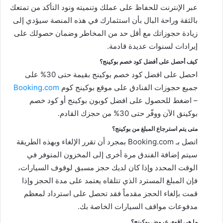
عبر الإنترنت للحفاظ على عملك وتنميته ونود التأكد من تمتعك
بالثقة وراحة البال بأن استثمارك في هذه المنصة سيؤدي إلى
زيادة حجوزاتك مع أقل حد من المخاطر وضمان حصولك على
إيرادات لسنوات عديدة قادمة.
كيف أحصل على أفضل كود خصم بوكينج؟
احصل على افضل كود خصم بوكينج بقيمة حتى 30% على
جميع حجوزات الفنادق على موقع بوكينج كوم
Booking.com
– اضغط للحصول على افضل كوبون بوكينج أو كود خصم
بوكينق الآن ووفّر حتى 30% من حجزك القادم.
متى يتم استرجاع المبلغ من بوكينج؟
اتصل بـ Booking.com بمجرد أن تقرر الإلغاء وبهذه الطريقة
سيتم إضافة الفندق مرة أخرى إلى المخزون المتوفر في
الوقت المحدد وإذا كان لديك حجز مسبق لوقوف السيارات،
فإن المبلغ المسترد الذي تتلقاه يعتمد على مدة الحجز وإذا
قمت بإلغاء الحجز مقدماً فقد تحصل على استرداد لمعظم
مدفوعات مواقف السيارات الخاصة بك.
ما هي اقوى عروض بوكينج؟