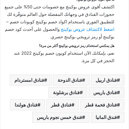
اكتشف أقوى عروض بوكينج مع خصومات حتى 50% على جميع
حجوزات الفنادق في وجهاتك المفضلة حول العالم متوفّرة لك
للتطبيق الفوري باستخدام اكواد خصم بوكينج كوبونات خصم –
اضغط لاكتشاف عروض بوكينج
والحصول على أحدث كود خصم
بوكينج أو رمز ترويجي بوكينج حصري.
هل يمكنني استخدام رمز ترويجي بوكينج أكثر من مرة؟
نعم، بإمكانك الآن استخدام كوبون خصم بوكينج 2022 عند
الحجز في كل مرة.
فنادق اربيل
فنادق الدوحة
فنادق امستردام
فنادق باريس
فنادق برشلونة
فنادق فخمة قطر
فنادق قطر
فنادق هولندا
فندق المانيا
فندق خمس نجوم باريس