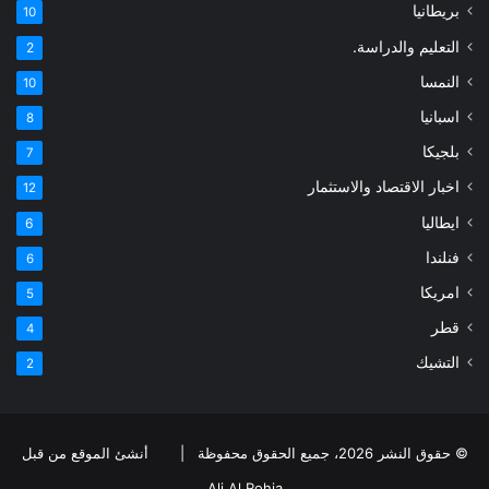
بريطانيا
10
التعليم والدراسة.
2
النمسا
10
اسبانيا
8
بلجيكا
7
اخبار الاقتصاد والاستثمار
12
ايطاليا
6
فنلندا
6
امريكا
5
قطر
4
التشيك
2
© حقوق النشر 2026، جميع الحقوق محفوظة |
أنشئ الموقع من قبل
Ali Al Rohia