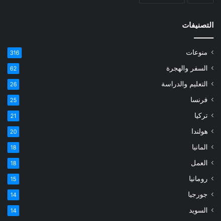
التصنيفات
منوعات
316
السفر والهجرة
62
التعليم والدراسة
26
فرنسا
25
تركيا
21
هولندا
20
المانيا
18
العمل
18
رومانيا
15
جورجيا
14
السويد
14