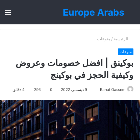
Europe Arabs
بحث
الق
عن
الرئيسية
/
منوعات
منوعات
بوكينق | افضل خصومات وعروض
وكيفية الحجز في بوكينج
أرسل
Rahaf Qassem
9 ديسمبر، 2022
0
296
4 دقائق
بريدا
إلكترونيا