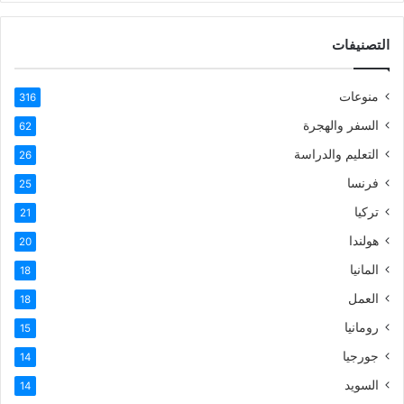
التصنيفات
منوعات
316
السفر والهجرة
62
التعليم والدراسة
26
فرنسا
25
تركيا
21
هولندا
20
المانيا
18
العمل
18
رومانيا
15
جورجيا
14
السويد
14