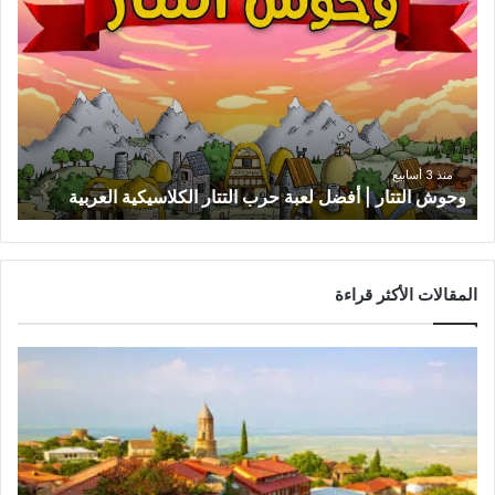
التتار
|
أفضل
لعبة
حرب
التتار
الكلاسيكية
العربية
منذ 3 أسابيع
وحوش التتار | أفضل لعبة حرب التتار الكلاسيكية العربية
المقالات الأكثر قراءة