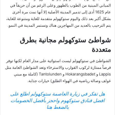
المباني المبنية من الطوب بالظهور وعلى الرغم من أن حريقاً في
عام 1625 أدى إلى تدمير المدينة الأصلية إلا أنها نمت مرة أخرى
بشكل أكبر بعد ذلك واليوم ستوكهولم متقدمة للغاية ومتنوعة للغاية،
يتم الترحيب بالعديد من المهاجرين هناك وتستمر المدينة في النمو.
شواطئ ستوكهولم مجانية بطرق
متعددة
الشواطئ في ستوكهولم ليست استوائية على مدار العام لكنها توفر
فرصاً ممتازة لركوب القوارب والاسترخاء وتعد الشواطئ العامة مثل
Lappis و Hokarangsbadet و Tantolunden (كاملة مع ميني
غولف وصالة رياضية في الهواء الطلق) خيارات جذابة.
هل تفكر في زيارة العاصمة ستوكهولم اطلع على
افضل فنادق ستوكهوم واحجز بأفضل الخصومات
بالضغط هنا