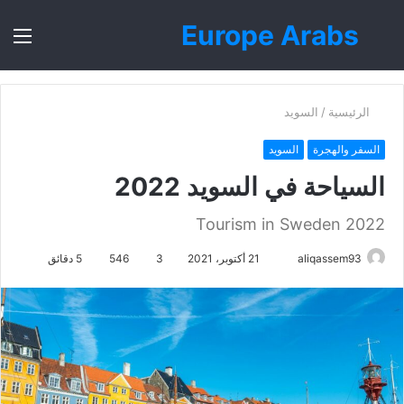
Europe Arabs
بحث
الق
عن
الرئيسية
/
السويد
السفر والهجرة
السويد
السياحة في السويد 2022
Tourism in Sweden 2022
أرسل
aliqassem93
21 أكتوبر، 2021
3
546
5 دقائق
بريدا
إلكترونيا