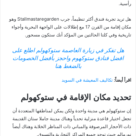
رأسية.
هل تريد تجربة فندق أكثر تنظيماً، جرب Stallmastaregarden وهو
مكان إقامة من القرن 17 مع إطلالات على الواجهة البحرية وأجواء
تاريخية وفي كلتا الحالتين من المؤكد أنك ستكون مسحور.
هل تفكر في زيارة العاصمة ستوكهولم اطلع على
افضل فنادق ستوكهوم واحجز بأفضل الخصومات
بالضغط هنا
اقرأ أيضاً:
تكاليف المعيشة في السويد
تحديد مكان الإقامة في ستوكهولم
إن ستوكهولم هي مدينة واحدة ولكن يمكن لمناطقها المتعددة أن
تجعل اختيار قاعدة منزلية تحدياً وهناك مدينة جاملا ستان القديمة
ذات الأحجار المرصوفة والمباني ذات المناظر الخلابة وهناك أيضاً
نورمالم حيث توجد جميع المراكز التجارية والتسوق.