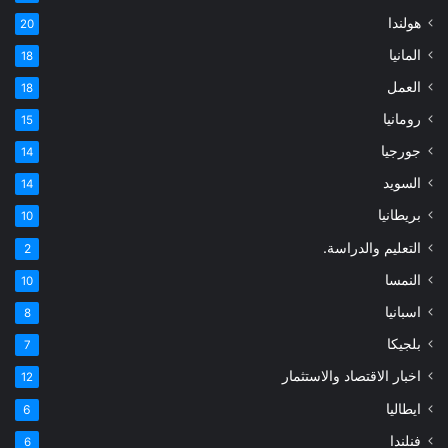
هولندا
20
المانيا
18
العمل
18
رومانيا
15
جورجيا
14
السويد
14
بريطانيا
10
التعليم والدراسة.
2
النمسا
10
اسبانيا
8
بلجيكا
7
اخبار الاقتصاد والاستثمار
12
ايطاليا
6
فنلندا
6