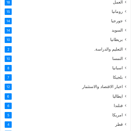
العمل
18
رومانيا
15
جورجيا
14
السويد
14
بريطانيا
10
التعليم والدراسة.
2
النمسا
10
اسبانيا
8
بلجيكا
7
اخبار الاقتصاد والاستثمار
12
ايطاليا
6
فنلندا
6
امريكا
5
قطر
4