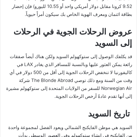
9.52 كرونا مقابل دولار أمريكي واحد أو 10.55 لليورو) فإن إحضار
بطاقة ائتمان ومعرف الهوية الخاص بك سيكون أمراً حيوياً.
عروض الرحلات الجوية في الرحلات
إلى السويد
قد يكلفك الوصول إلى ستوكهولم السويد ولكن هناك أيضاً صفقات
رائعة يمكن العثور عليها وبالنسبة للمسافر الذي يغادر LAX في
كاليفورنيا لا تنخفض الرحلات الجوية إلى أقل من 500 دولار في أي
وقت من السنة ومع ذلك توصي The Blonde Abroad شركة
Norwegian Air للسفر من الولايات المتحدة إلى ستوكهولم مشيرة
إلى أنها تقدم عادةً أرخص الرحلات الجوية.
تاريخ السويد
السويد هي موطن الفايكنج الشمالي ويعود الفضل لمجموعة واحدة
من الفايكنج في إنشاء ستوكهولم وفي العصور الوسطى بدأت