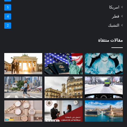
امريكا
5
قطر
4
التشيك
2
مقالات منتقاة