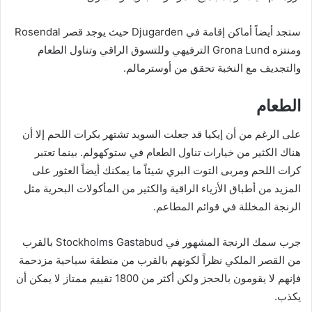
ستجد أيضاً أماكن إقامة في Djugarden حيث يوجد قصر Rosendal
ومنتزه Grona Lund الترفيهي وللتسوق الراقي وتناول الطعام
والتجديف مع النخبة تحقق من أوسترمالم.
الطعام
على الرغم من أن إيكيا قد جعلت السويد تشتهر بكرات اللحم إلا أن
هناك الكثير من خيارات تناول الطعام في ستوكهولم. بينما تعتبر
كرات اللحم ومربى التوت البري شيئاً ما يمكنك أيضاً العثور على
المزيد من أطباق الأزياء الراقية والكثير من المأكولات البحرية مثل
الرنجة المخللة في قوائم المطاعم.
جرب سمك الرنجة المشهور في Stockholms Gastabud بالقرب
من القصر الملكي نظراً لكونهم بالقرب من منطقة سياحية مزدحمة
فإنهم لا يقومون بالحجز ولكن أكثر من 1800 تقييم ممتاز لا يمكن أن
يكذب.