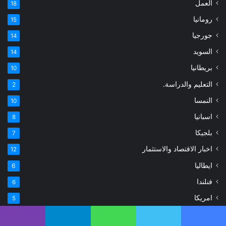
العمل
18
رومانيا
15
جورجيا
14
السويد
14
بريطانيا
10
التعليم والدراسة.
2
النمسا
10
اسبانيا
8
بلجيكا
7
اخبار الاقتصاد والاستثمار
12
ايطاليا
6
فنلندا
6
امريكا
5
قطر
4
يسبوك
تويتر
واتساب
تيلقرام
ڤايبر