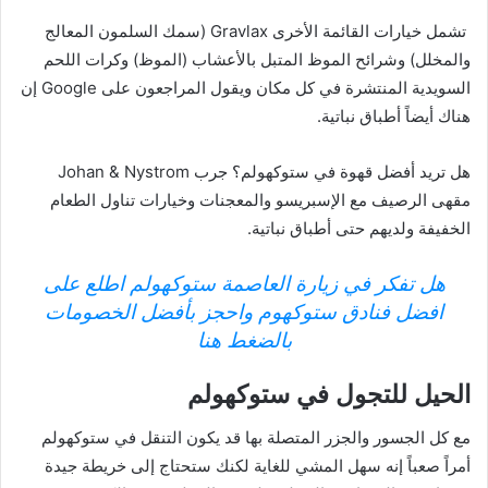
تشمل خيارات القائمة الأخرى Gravlax (سمك السلمون المعالج
والمخلل) وشرائح الموظ المتبل بالأعشاب (الموظ) وكرات اللحم
السويدية المنتشرة في كل مكان ويقول المراجعون على Google إن
هناك أيضاً أطباق نباتية.
هل تريد أفضل قهوة في ستوكهولم؟ جرب Johan & Nystrom
مقهى الرصيف مع الإسبريسو والمعجنات وخيارات تناول الطعام
الخفيفة ولديهم حتى أطباق نباتية.
هل تفكر في زيارة العاصمة ستوكهولم اطلع على
افضل فنادق ستوكهوم واحجز بأفضل الخصومات
بالضغط هنا
الحيل للتجول في ستوكهولم
مع كل الجسور والجزر المتصلة بها قد يكون التنقل في ستوكهولم
أمراً صعباً إنه سهل المشي للغاية لكنك ستحتاج إلى خريطة جيدة