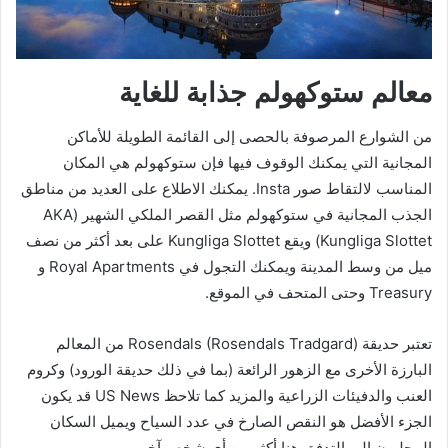
معالم ستوكهولم جذابة للغاية
من الشوارع المرصوفة بالحصى إلى القائمة الطويلة للأماكن
المجانية التي يمكنك الوقوف فيها فإن ستوكهولم هي المكان
المناسب لالتقاط صور Insta. يمكنك الاطلاع على العديد من مناطق
الجذب المجانية في ستوكهولم مثل القصر الملكي الشهير (AKA
Kungliga Slottet) ويقع Kungliga Slottet على بعد أكثر من نصف
ميل من وسط المدينة ويمكنك التجول في Royal Apartments و
Treasury وحتى المتحف في الموقع.
تعتبر حديقة Rosendals (Rosendals Tradgard) من المعالم
البارزة الأخرى مع الزهور الرائعة (بما في ذلك حديقة الورود) وكروم
العنب والدفيئات الزراعية والمزيد كما تلاحظ US News قد يكون
الجزء الأفضل هو النقص الصارخ في عدد السياح ويميل السكان
المحليون إلى التدفق هنا أكثر من أي شخص آخر.