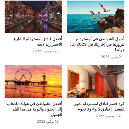
أجمل الشواطئ في أمستردام
أفضل فنادق امستردام الشارع
لتزورها في إجازتك في 2023 إلى
الاحمر ريد لايت
هولندا
26 ديسمبر، 2022
9 يناير، 2023
كود خصم فنادق امستردام شهر
أفضل الشواطئ في هولندا للذهاب
العسل | فنادق 5 و4 و3 نجوم
إلى الجنون والبرية في هذا البلد
الجميل
24 نوفمبر، 2022
12 يوليو، 2022