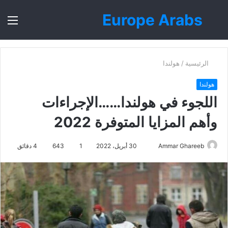
Europe Arabs
بحث
الق
عن
الرئيسية
/
هولندا
هولندا
اللجوء في هولندا……الإجراءات
وأهم المزايا المتوفرة 2022
أرسل
Ammar Ghareeb
30 أبريل، 2022
1
643
4 دقائق
بريدا
إلكترونيا