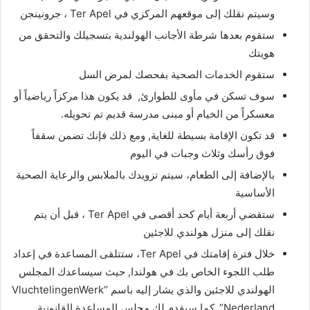
وسيتم نقلك إلى موقعهم المركزي في Ter Apel ، جرونينجن
ستقوم بعدها شرطة الأجانب الهولندية بتسجيلك والتحقق من
هويتك
ستقوم الخدمات الصحية بفحصك لمرض السل
سوف تسكن في مأوى للطوارئ, قد يكون هذا مركزاً رياضياً أو
معسكراً من الخيام أو مبنى مدرسة قديم تم تحويله.
قد تكون الإقامة بسيطة للغاية, ومع ذلك فإنك تضمن سقفاً
فوق رأسك وثلاث وجبات في اليوم
بالإضافة إلى الطعام، سيتم تزويدك بالملابس والرعاية الصحية
الأساسية
ستقضي أربعة أيام كحد أقصى في Ter Apel ، قبل أن يتم
نقلك إلى منزل هولندي للاجئين
خلال فترة إقامتك في Ter Apel، ستتلقى المساعدة في إعداد
طلب اللجوء الخاص بك في هولندا, حيث سيساعدك المجلس
الهولندي للاجئين والذي يشار إليه باسم “VluchtelingenWerk
Nederland”, كما سيقدم لك مجلس المساعدة القانونية