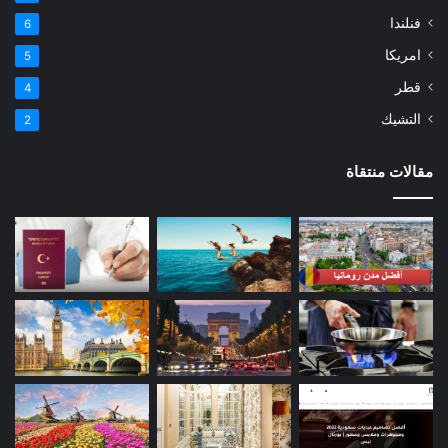
فنلندا
6
امريكا
5
قطر
4
التشيك
2
مقالات منتقاة