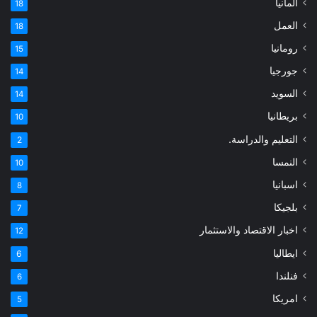
المانيا
18
العمل
18
رومانيا
15
جورجيا
14
السويد
14
بريطانيا
10
التعليم والدراسة.
2
النمسا
10
اسبانيا
8
بلجيكا
7
اخبار الاقتصاد والاستثمار
12
ايطاليا
6
فنلندا
6
امريكا
5