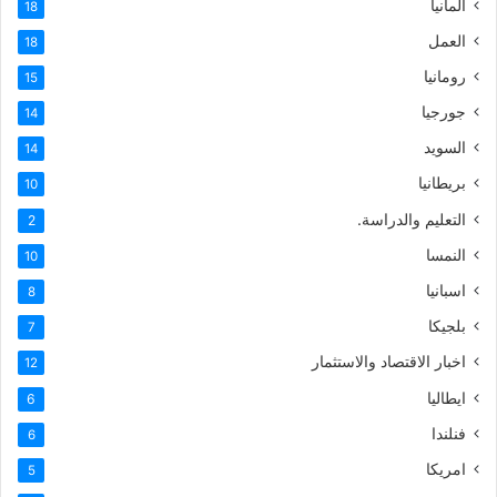
المانيا
18
العمل
18
رومانيا
15
جورجيا
14
السويد
14
بريطانيا
10
التعليم والدراسة.
2
النمسا
10
اسبانيا
8
بلجيكا
7
اخبار الاقتصاد والاستثمار
12
ايطاليا
6
فنلندا
6
امريكا
5