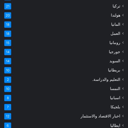
تركيا
21
هولندا
20
المانيا
18
العمل
18
رومانيا
15
جورجيا
14
السويد
14
بريطانيا
10
التعليم والدراسة.
2
النمسا
10
اسبانيا
8
بلجيكا
7
اخبار الاقتصاد والاستثمار
12
ايطاليا
6