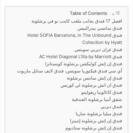
Table of Contents
افضل 17 فندق بجانب ملعب كامب نو في برشلونة
فندق سانسي بيدرالبيس
فندق Hotel SOFIA Barcelona, in The Unbound
Collection by Hyatt
فندق غران ديربي سويتس
فندق AC Hotel Diagonal L’Illa by Marriott
فندق إن إتش كوليكشن برشلونة كونستانزا
أي سي فندق فيكتوريا سويتس، فندق لايف ستايل ماريوت
فندق إن إتش سانتس برشلونة
فندق ان اتش برشلونة لي كورتس
فندق كاتالونيا ريغوليتو
شقق أتنيا برشلونة الفندقية
فندق ديربي
فندق ميليا برشلونة ساريا
فندق إن إتش برشلونة إنتينزا
فندق إن إتش برشلونة ستاديوم