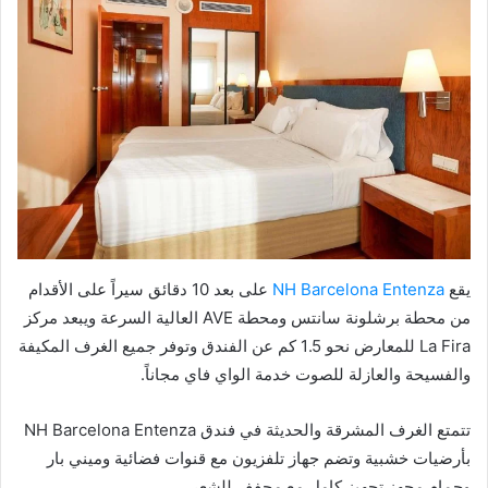
يقع
NH Barcelona Entenza
على بعد 10 دقائق سيراً على الأقدام
من محطة برشلونة سانتس ومحطة AVE العالية السرعة ويبعد مركز
La Fira للمعارض نحو 1.5 كم عن الفندق وتوفر جميع الغرف المكيفة
والفسيحة والعازلة للصوت خدمة الواي فاي مجاناً.
تتمتع الغرف المشرقة والحديثة في فندق NH Barcelona Entenza
بأرضيات خشبية وتضم جهاز تلفزيون مع قنوات فضائية وميني بار
وحمام مجهز تجهيز كامل مع مجفف للشعر.