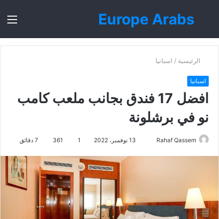
Europe Arabs
بحث
الق
عن
الرئيسية
/
اسبانيا
اسبانيا
افضل 17 فندق بجانب ملعب كامب
نو في برشلونة
أرسل
Rahaf Qassem
13 نوفمبر، 2022
1
361
7 دقائق
بريدا
إلكترونيا