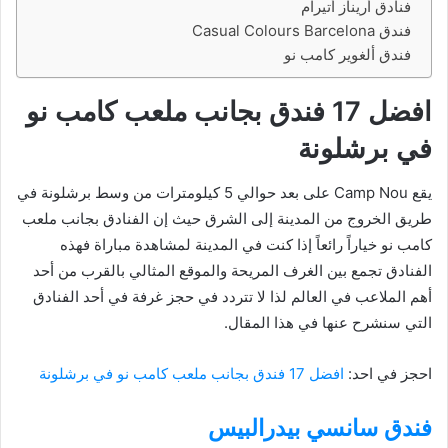
فنادق أريناز أتيرام
فندق Casual Colours Barcelona
فندق ألغوير كامب نو
افضل 17 فندق بجانب ملعب كامب نو
في برشلونة
يقع Camp Nou على بعد حوالي 5 كيلومترات من وسط برشلونة في
طريق الخروج من المدينة إلى الشرق حيث إن الفنادق بجانب ملعب
كامب نو خياراً رائعاً إذا كنت في المدينة لمشاهدة مباراة فهذه
الفنادق تجمع بين الغرف المريحة والموقع المثالي بالقرب من أحد
أهم الملاعب في العالم لذا لا تتردد في حجز غرفة في أحد الفنادق
التي سنشرح عنها في هذا المقال.
احجز في احد:
افضل 17 فندق بجانب ملعب كامب نو في برشلونة
فندق سانسي بيدرالبيس