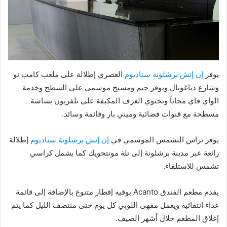
يوفر
إن إتش برشلونة ستاديوم
العصري إطلالة على ملعب كامب نو
وشارع دياغونال ويوفر جيم ومسبح موسمي على السطح وخدمة
الواي فاي مجاناً وتحتوي الغرف المكيفة على تلفزيون بشاشة
مسطحة مع قنوات فضائية وميني بار وقائمة وسائد.
يوفر تراس التشمس الموسمي في
إن إتش برشلونة ستاديوم
إطلالة
رائعة عبر مدينة برشلونة إلى تلة مونتجويك كما يشمل كراسي
تشمس للاستلقاء.
يقدم مطعم الفندق Acanto بوفيه إفطار متنوع بالإضافة إلى قائمة
غداء انتقائية ويعمل مقهى اللوبي كل يوم حتى منتصف الليل كما يتم
إغلاق المطعم خلال أشهر الصيف.