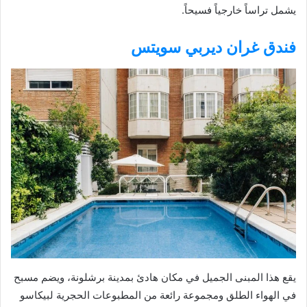
يشمل تراساً خارجياً فسيحاً.
فندق غران ديربي سويتس
يقع هذا المبنى الجميل في مكان هادئ بمدينة برشلونة، ويضم مسبح
في الهواء الطلق ومجموعة رائعة من المطبوعات الحجرية لبيكاسو