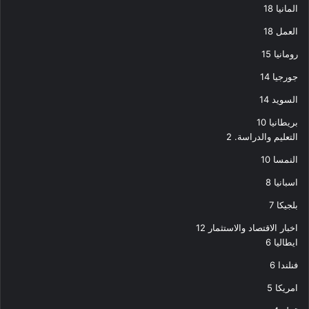
المانيا
18
العمل
18
رومانيا
15
جورجيا
14
السويد
14
بريطانيا
10
التعليم والدراسة.
2
النمسا
10
اسبانيا
8
بلجيكا
7
اخبار الاقتصاد والاستثمار
12
ايطاليا
6
فنلندا
6
امريكا
5