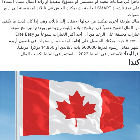
ماهراً في صناعات معينة أو مستثمراً أو مسؤولاً تنفيذياً أو رائد أعمال مبتدئاً اعتماداً
على نوع تأشيرة SMART الخاصة بك يمكنك العيش في تايلاند لمدة سنة إلى أربع
سنوات.
هناك طريقة أخرى يمكنك من خلالها الانتقال إلى تايلاند وهي إذا كان لديك ما يكفي
من المال لتصبح عضواً في برنامج تايلاند إيليت ريزيدنس ويقدم البرنامج سبعة
خيارات مختلفة على الرغم من أن أحد أكثر الخيارات شيوعاً هو Elite Easy
Access حيث يمكنك الحصول على إقامة لمدة خمس سنوات في غضون أربعة
أشهر مقابل رسوم قدرها 500000 بات تايلاندي أو 14،850 دولاراً أمريكياً.
اقرأ أيضاً:
الاستثمار في المانيا 2022 .. استثمر في ألمانيا لكسب المال
كندا