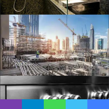
يسبوك
تويتر
واتساب
تيلقرام
ڤايبر