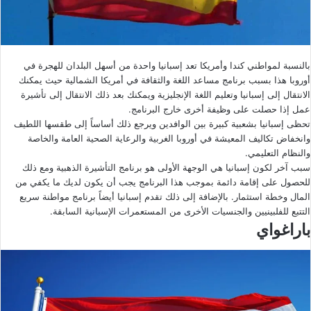
بالنسبة لمواطني كندا وأمريكا تعد إسبانيا واحدة من أسهل البلدان للهجرة في
أوروبا هذا بسبب برنامج مساعد اللغة والثقافة في أمريكا الشمالية حيث يمكنك
الانتقال إلى إسبانيا وتعليم اللغة الإنجليزية ويمكنك بعد ذلك الانتقال إلى تأشيرة
عمل إذا حصلت على وظيفة أخرى خارج البرنامج.
تحظى إسبانيا بشعبية كبيرة بين الوافدين ويرجع ذلك أساساً إلى طقسها اللطيف
وانخفاض تكاليف المعيشة في أوروبا الغربية والرعاية الصحية العامة والخاصة
والنظام التعليمي.
سبب آخر لكون إسبانيا هي الوجهة الأولى هو برنامج التأشيرة الذهبية ومع ذلك
للحصول على إقامة دائمة بموجب هذا البرنامج يجب أن يكون لديك ما يكفي من
المال وخطة استثمار. بالإضافة إلى ذلك تقدم إسبانيا أيضاً برنامج مواطنة سريع
التتبع للفلبينيين والجنسيات الأخرى من المستعمرات الإسبانية السابقة.
باراغواي