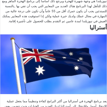
نيوزيلندا هي وجهة شهيرة للهجرة ويرجع ذلك أساساً إلى برنامج الهجرة الماهر ومع
ذلك للتأهل لهذا البرنامج هناك العديد من المعايير التي يجب أن تفي بها ,بالنسبة
للمبتدئين يجب أن يكون عمرك أقل من 55 عاماً وأن تكون على درجة عالية من
المهارة في مجال عملك ولديك خبرة عملية ولكن إذا استوفيت هذه المعايير يمكنك
العيش في نيوزيلندا لمدة عامين ثم التقدم بطلب للحصول على تأشيرة إقامة.
أستراليا
يعد برنامج الهجرة في أستراليا من أكثر البرامج كفاءة وتنظيماً مما يجعل عملية
الانتقال أسهل وللانتقال إلى أستراليا لديك العديد من الخيارات حيث تتضمن بعض