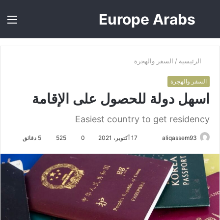
Europe Arabs
بحث
الق
عن
الرئيسية
/
السفر والهجرة
السفر والهجرة
اسهل دولة للحصول على الإقامة
Easiest country to get residency
أرسل
aliqassem93
17 أكتوبر، 2021
0
525
5 دقائق
بريدا
إلكترونيا