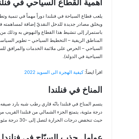
أهمية القطاع السياحي في فنلن
يلعب قطاع السياحة في فنلندا دوراً مهماً في تنمية وت
ويخلق مصادر جديدة للدخل النقديّ إضافة لمساهمته في
باستمرار إلى تنشيط هذا القطاع والنهوض به وذلك من خل
المناطق الريفية – التخطيط السياحي – تطوير السياس
السياحي – الحرص على ملائمة الخدمات والمرافق للسياح
السياحية في الدولة).
اقرأ ايضاً:
كيفية الهجرة الى السويد 2022
المناخ في فنلندا
درجة مئوية، يتمتع الجزء الشمالي من فنلندا القريب م
حيث تنخفض درجات الحرارة لتصل إلى -30 درجة مئوية.
عوامل جذب السيّاح في فنلندا