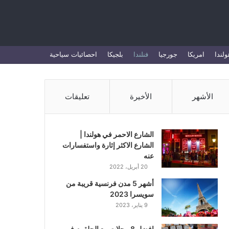
بحث
ولندا
امريكا
جورجيا
فنلندا
بلجيكا
احصائيات سياحية
عن
الأشهر
الأخيرة
تعليقات
الشارع الاحمر في هولندا |
الشارع الاكثر إثارة واستفسارات
عنه
20 أبريل، 2022
أشهر 5 مدن فرنسية قريبة من
سويسرا 2023
9 يناير، 2023
افضل 8 محلات بيع الحلقوم في