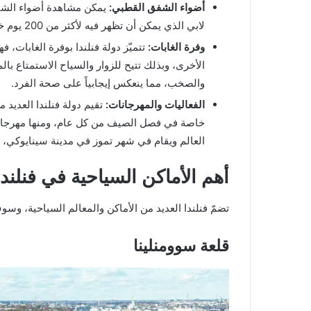
أضواء الشفق القطبي:
يمكن مشاهدة أضواء الشفق 
لابي الذي يمكن أن تظهر فيه لأكثر من 200 يوم خلال السنة.
وفرة الغابات:
تتميّز دولة فنلندا بوفرة الغابات، ف
الأخرى، وبذلك تتيح للزوار والسياح الاستمتاع بالمن
والصخب، مما ينعكس إيجابياً على صحة الفرد.
الفعاليات والمهرجانات:
تقيم دولة فنلندا العديد م
خاصة في فصل الصيف من كل عام، ومنها مهرجان ا
العالم ويقام في شهر تموز في مدينة سينايوكي، إذ يحظى 
أهم الأماكن السياحية في فنلندا
تضمّ فنلندا العديد من الأماكن والمعالم السياحية، وسو
قلعة سوومنلينا