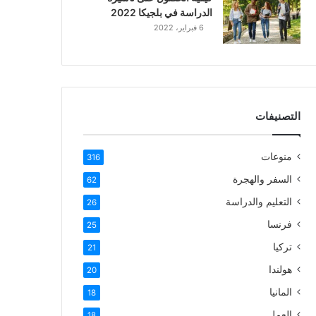
الدراسة في بلجيكا 2022
6 فبراير، 2022
التصنيفات
منوعات
316
السفر والهجرة
62
التعليم والدراسة
26
فرنسا
25
تركيا
21
هولندا
20
المانيا
18
العمل
18