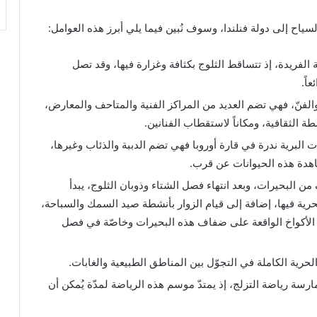
ياح إلى دولة فنلندا، وسوف نُبين فيما يلي أبرز هذه العوامل:
ة الفريدة، إذ تتساقط الثلوج بكثافة وغزارة فيها، وقد تصل
اً.
 والفنّ، فهي تضم العديد من المراكز الفنية والمتاحف والمعارض،
شطة الثقافية، ومكاناً لاستقطاب الفنانين.
نات البرية ندرة في قارة أوروبا فهي تضم الدببة والذئاب وغيرها،
اهدة هذه الحيوانات عن قرب.
 من البحيرات، وبعد انتهاء فصل الشتاء وذوبان الثلوج، يبدأ
رية فيها، إضافة إلى قيام الزوار بأنشطة صيد السمك والسباحة،
 الأكواخ الواقعة على ضفاف هذه البحيرات وخاصّة في فصل
الحرية الكاملة في التجوّل بين المناطق الطبيعية والغابات.
مارسة رياضة التزلج، إذ يمتدّ موسم هذه الرياضة لمدّة يُمكن أن