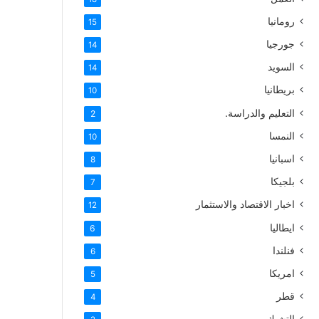
رومانيا
15
جورجيا
14
السويد
14
بريطانيا
10
التعليم والدراسة.
2
النمسا
10
اسبانيا
8
بلجيكا
7
اخبار الاقتصاد والاستثمار
12
ايطاليا
6
فنلندا
6
امريكا
5
قطر
4
التشيك