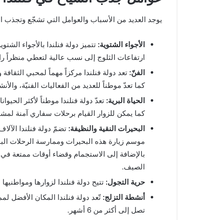
يوجد العديد من الأسباب والعوامل التي تشجّع وتجذب الس
الأجواء الشتوية:
تتميز دولة فنلندا بالأجواء الشتوي
ارتفاعات الثلوج إلى نسب عالية لتعطي منظراً رائع
الفنّ:
تعد دولة فنلندا مركزاً مهماً لمحبي الثقافة
كما تعدّ موطناً للعديد من الفعاليات الفنيّة، والأن
الحياة البرية:
تعدّ دولة فنلندا موطناً لأكثر الحيوا
كما يمكن للزوار القيام برحلات سفاري آمنة لمش
البحيرات النقية والنظيفة:
تضمّ دولة فنلندا الآلاف
موسم زيارة هذه البحيرات وممارسة الرحلات البح
بالإضافة إلى الاستجمام وقضاء أوقات ممتعة في
الصيف.
حرية التجول:
تتيح دولة فنلندا لزوارها ومواطنيها 
أنشطة التزلج:
تّعد دولة فنلندا المكان الأفضل لم
تصل إلى أكثر من 6 أشهر.