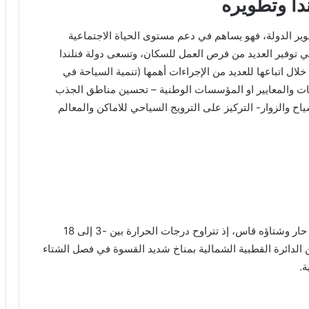
دا وتطويره
طوير الدولة، فهو يساهم في دعم مستوى الحياة الاجتماعية
 توفير العديد من فرص العمل للسكان، وتسعى دولة فنلندا
ال اتباعها للعديد من الإجراءات أهمها (تنمية السياحة في
ات والمعايير او المؤسسات الوطنية – تحسين مناطق الجذب
 والزوار- التركيز على الترويج السياحي للاماكن والمعالم
يتسم المناخ في فنلندا بانّه قاري رطب شبه بارد صيفه حار وشتاؤه قاس، إذ تتراوح درجات الحرارة بين -3 إلى 18
ن الدائرة القطبية الشمالية بمناخ شديد القسوة في فصل الشتاء