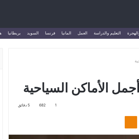
الهجرة
التعليم والدراسة
العمل
المانيا
فرنسا
السويد
بريطانيا
ه
ية
أجمل الأماكن السياحية
1
682
5 دقائق
Odnoklassniki