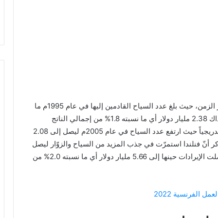
حظي قطاع السياحة في دولة فنلندا بتطور ملحوظ عبر الزمن، حيث بلغ عدد السياح القادمين إليها في عام 1995م ما
يقارب 1.75 مليون سائح، كما بلغت إيرادات السياحة آنذاك 2.38 مليار دولار أي ما نسبته 1.8% من إجمالي الناتج
المحلي للدولة، ومع مرور الوقت تطوّر قطاع السياحة تدريجياً حيث ارتفع عدد السياح في عام 2005م ليصل إلى 2.08
ار دولار، والجدير بالذكر أنّ فنلندا استمرّت في جذب المزيد من السياح والزوّار ليصل
عددهم خلال عام 2018م إلى 3.22 مليون زائر، كما وصلت الإيرادات حينها إلى 5.66 مليار دولار أي ما نسبته 2.0% من
ل الفرنسية 2022