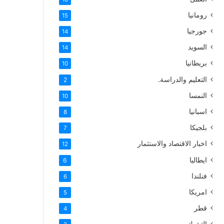
رومانيا
15
جورجيا
14
السويد
14
بريطانيا
10
التعليم والدراسة.
2
النمسا
10
اسبانيا
8
بلجيكا
7
اخبار الاقتصاد والاستثمار
12
ايطاليا
6
فنلندا
6
امريكا
5
قطر
4
التشيك