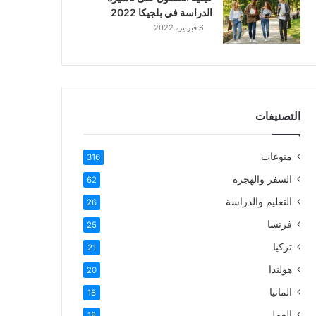
الدراسة في بلجيكا 2022
6 فبراير، 2022
التصنيفات
منوعات
316
السفر والهجرة
62
التعليم والدراسة
26
فرنسا
25
تركيا
21
هولندا
20
المانيا
18
العمل
18