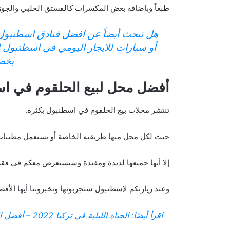
طبعاً وبإضافة بعض المكسرات كالفستق الحلبي والجوز و
هل تبحث أيضاً عن افضل فنادق اسطنبول
أو سيارات للايجار اليومي في اسطنبول ا
بخص
أفضل محل لبيع الحلقوم في ا
تنتشر محلات بيع الحلقوم في اسطنبول بكثرة.
حيث لكل محل منها طريقته الخاصة أو يستعمل مطيبات 
إلا أنها جميعها لذيذة ومفيدة وسنستعرض معكم في فقر
وعند زيارتكم لإسطنبول ستجربونها وتخبروننا أيها الأفض
اقرأ أيضًا:
الحياة الليلية في تركيا 2022 – أفضل التجارب للاستمتاع بالمشاهد الصاخبة بعد غروب الشمس