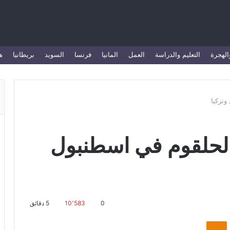
الهجرة
التعليم والدراسة
العمل
المانيا
فرنسا
السويد
بريطانيا
ه
بيع الحلقوم في اسطنبول
0
10٬583
5 دقائق
Odnoklassniki