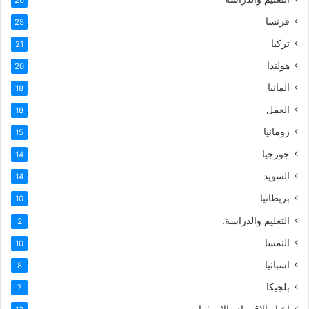
26
فرنسا
25
تركيا
21
هولندا
20
المانيا
18
العمل
18
رومانيا
15
جورجيا
14
السويد
14
بريطانيا
10
التعليم والدراسة.
2
النمسا
10
اسبانيا
8
بلجيكا
7