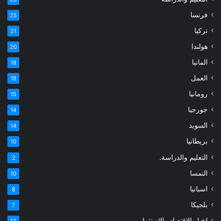
فرنسا
25
تركيا
21
هولندا
20
المانيا
18
العمل
18
رومانيا
15
جورجيا
14
السويد
14
بريطانيا
10
التعليم والدراسة.
2
النمسا
10
اسبانيا
8
بلجيكا
7
اخبار الاقتصاد والاستثمار