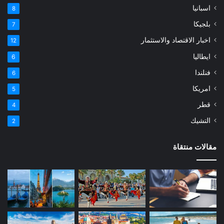
اسبانيا
8
بلجيكا
7
اخبار الاقتصاد والاستثمار
12
ايطاليا
6
فنلندا
6
امريكا
5
قطر
4
التشيك
2
مقالات منتقاة