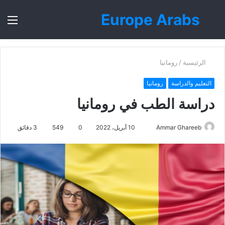
Europe Arabs
بحث
الق
عن
الرئيسية
/
رومانيا
التعليم والدراسة
رومانيا
دراسة الطب في رومانيا
أرسل
Ammar Ghareeb
10 أبريل، 2022
0
549
3 دقائق
بريدا
إلكترونيا