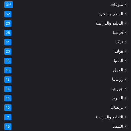
منوعات
316
السفر والهجرة
62
التعليم والدراسة
26
فرنسا
25
تركيا
21
هولندا
20
المانيا
18
العمل
18
رومانيا
15
جورجيا
14
السويد
14
بريطانيا
10
التعليم والدراسة.
2
النمسا
10