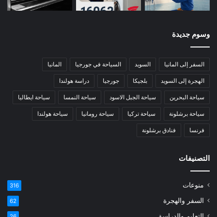
وسوم جديدة
السفر إلى المانيا
السويد
السياحة في جورجيا
المانيا
الهجرة إلى السويد
بلجيكا
جورجيا
دراسة هولندا
سياحة البحرين
سياحة الجبل الاسود
سياحة النمسا
سياحة ايطاليا
سياحة برشلونة
سياحة تركيا
سياحة رومانيا
سياحة هولندا
فرنسا
فنادق برشلونة
التصنيفات
منوعات
316
السفر والهجرة
62
التعليم والدراسة
26